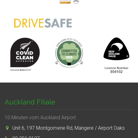
Auckland Filiale
10 Minuten vom Auckland Airport
Unit 6, 197 Montgomerie Rd, Mangere / Airport Oaks