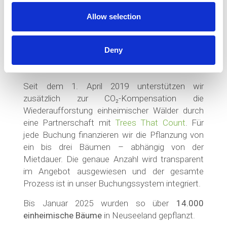
Allow selection
Deny
AUFFORSTUNG MIT „TREES THAT COUNT“
Seit dem 1. April 2019 unterstützen wir
zusätzlich zur CO₂-Kompensation die
Wiederaufforstung einheimischer Wälder durch
eine Partnerschaft mit
Trees That Count
. Für
jede Buchung finanzieren wir die Pflanzung von
ein bis drei Bäumen – abhängig von der
Mietdauer. Die genaue Anzahl wird transparent
im Angebot ausgewiesen und der gesamte
Prozess ist in unser Buchungssystem integriert.
Bis Januar 2025 wurden so über
14.000
einheimische Bäume
in Neuseeland gepflanzt.