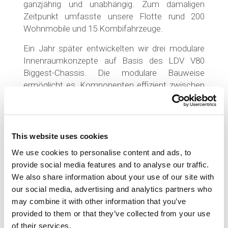
ganzjährig und unabhängig. Zum damaligen
Zeitpunkt umfasste unsere Flotte rund 200
Wohnmobile und 15 Kombifahrzeuge.
Ein Jahr später entwickelten wir drei modulare
Innenraumkonzepte auf Basis des LDV V80
Biggest-Chassis. Die modulare Bauweise
ermöglicht es, Komponenten effizient zwischen
Fahrzeugmodellen zu kombinieren. Unsere
Fertigung wurde mit der Zertifizierung „
New
Zealand Made
“ ausgezeichnet – ein klares
Bekenntnis zu regionaler Wertschöpfung.
This website uses cookies
We use cookies to personalise content and ads, to
provide social media features and to analyse our traffic.
TECHNOLOGISCHE WEITERENTWICKLUNG
We also share information about your use of our site with
our social media, advertising and analytics partners who
2018 brachten wir den
Budget 2 Freedom
auf
may combine it with other information that you’ve
den Markt – ein funktionales 2-Bett-Modell mit
provided to them or that they’ve collected from your use
direktem Zugang zur Fahrerkabine und
of their services.