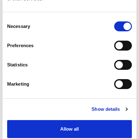
bewährtem Grundriss im Heckbereich. Im selben
Jahr folgte der erste
Koru Star Freedom
Camper
, optimiert für ganzjähriges, autarkes
Consent
Reisen mit Hochleistungs-Solarmodulen, großer
Necessary
Selection
Batteriekapazität und effizienter Dieselheizung.
Preferences
Statistics
Marketing
2019 erweiterten wir das Konzept um drei
weitere Modelle, darunter den
Freedom 3
und
Freedom 4
, die bis zu vier Personen Platz und
Show details
vollständige Energieautarkie bieten.
Allow all