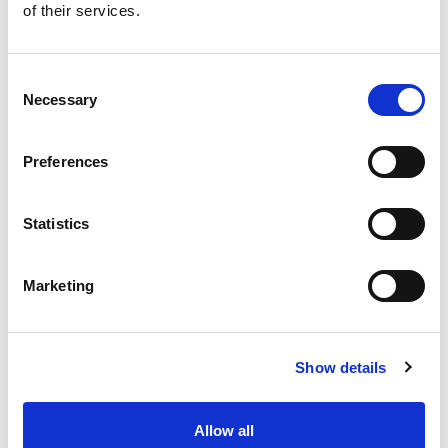
of their services.
genießen. Das macht ihn zur idealen,
kostengünstigen Wahl für Ihren nächsten
Neuseeland-Roadtrip.
Consent
Necessary
Selection
Häufig Gestellte Fragen (FAQ)
Preferences
Wie Viele Personen Können Im Budget
Statistics
2 Reisen?
Marketing
Kann Ich Einen Kindersitz Vorne Im
Campervan Anbringen?
Show details
Muss Ich Gas Verwenden, Um Das
Duschwasser Zu Erhitzen?
Allow all