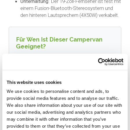
Unterhaltung
: Der 19-Zoll-Fernseher ist fest mit
einem Fusion-Bluetooth-Stereosystem und
den hinteren Lautsprechern (4X50W) verkabelt.
Für Wen Ist Dieser Campervan
Geeignet?
Miete eines autarken Campervans (Self-
Contained) | Ihr idealer Miet-Campervan
Egal, ob Sie einen längeren Urlaub planen oder
auf der Suche nach 2-Bett-Campervans zum
This website uses cookies
Kauf sind, die Miete des Wendekreisen
We use cookies to personalise content and ads, to
Budget 2 ist die perfekte Art zu reisen.
provide social media features and to analyse our traffic.
We also share information about your use of our site with
Wenn Sie aus unserer Flotte von 2-Personen-
our social media, advertising and analytics partners who
Campervans mieten, können Sie den Komfort,
may combine it with other information that you’ve
das Platzangebot und die autarken (Off-Grid)
provided to them or that they’ve collected from your use
Fähigkeiten dieses Modells in vollen Zügen