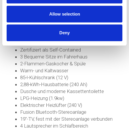
Wie Lange Hält Die Batterie Beim
Allow selection
Autarken Freedom Camping (Off-Grid)?
Deny
AUSSTATTUNG
Zertifiziert als Self-Contained
3 Bequeme Sitze im Fahrerhaus
2-Flammen-Gaskocher & Spüle
Warm- und Kaltwasser
85-l-Kühlschrank (12 V)
2,88-kWh-Hausbatterie (240 Ah)
Dusche und moderne Kassettentoilette
LPG-Heizung (1.9kw)
Elektrischer Heizlüfter (240 V)
Fusion Bluetooth-Stereoanlage
19"-TV, fest mit der Stereoanlage verbunden
4 Lautsprecher im Schlafbereich