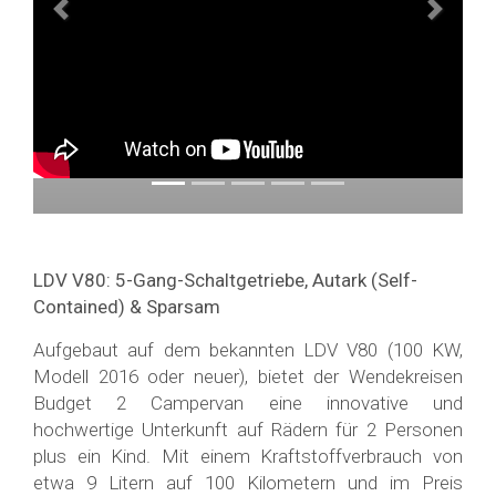
Previous
Next
LDV V80: 5-Gang-Schaltgetriebe, Autark (Self-
Contained) & Sparsam
Aufgebaut auf dem bekannten LDV V80 (100 KW,
Modell 2016 oder neuer), bietet der Wendekreisen
Budget 2 Campervan eine innovative und
hochwertige Unterkunft auf Rädern für 2 Personen
plus ein Kind. Mit einem Kraftstoffverbrauch von
etwa 9 Litern auf 100 Kilometern und im Preis