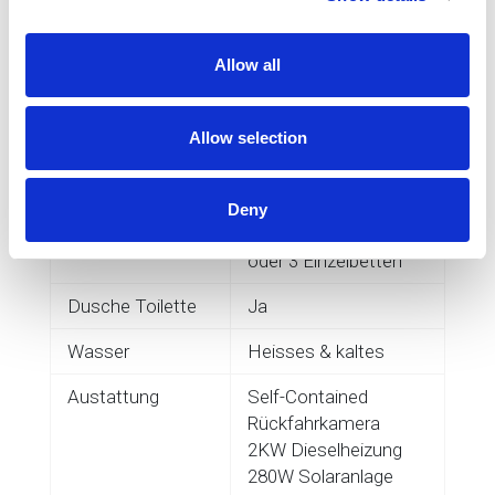
Allow all
Mehr Info
Preisrechner
Allow selection
Kapazität
3 Erwachsene
Betten
1 Doppelbett
Deny
1 Einzelbett
oder 3 Einzelbetten
Dusche Toilette
Ja
Wasser
Heisses & kaltes
Austattung
Self-Contained
Rückfahrkamera
2KW Dieselheizung
280W Solaranlage