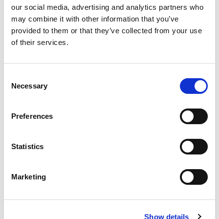
3,6kWh Batterie
our social media, advertising and analytics partners who
TV & BT Soundbar
may combine it with other information that you’ve
Küche, Dusche, WC
provided to them or that they’ve collected from your use
8-Gang-Automatik
of their services.
Fahrzeug
VW Crafter 40, 130KW,
2019 oder neuer
Consent
Necessary
Selection
KORU 3 FREEDOM
Preferences
Statistics
Marketing
Show details