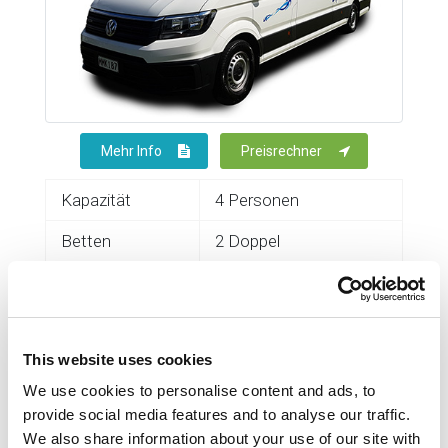
Mehr Info
Preisrechner
Kapazität
4 Personen
Betten
2 Doppel
Dusche Toilette
Ja
Wasser
Heisses & kaltes
This website uses cookies
Austattung
Self-Contained
Rückfahrkamera
We use cookies to personalise content and ads, to
2kW Dieselheizung
provide social media features and to analyse our traffic.
280W Solaranlage
We also share information about your use of our site with