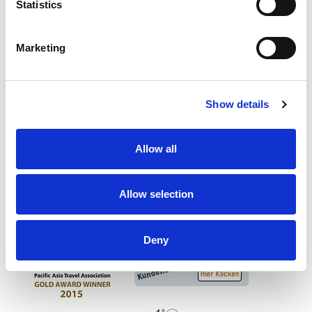
Statistics
Auckland entfernt, an der wilden Westküste. Der
Strand ist ein beliebter Surfspot, und direkt
daneben befindet sich ein Campingplatz. Er
Marketing
verfügt über herrlich weichen schwarzen Sand,
doch besonders beeindruckend sind die
atemberaubenden Ausblicke auf die riesige
Show details
Basstölpelkolonie ...
Muriwai Beach
Allow all
Allow selection
Deny