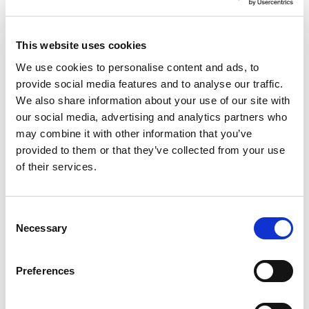
nach Neuseeland an. So können Sie die Verfügbarkeit
unserer Wohnmobile prüfen und Ihren Flug entsprechend
buchen.
This website uses cookies
We use cookies to personalise content and ads, to
Mehr Info
provide social media features and to analyse our traffic.
We also share information about your use of our site with
our social media, advertising and analytics partners who
may combine it with other information that you’ve
provided to them or that they’ve collected from your use
of their services.
Consent
Necessary
Selection
NZ-REISETIPPS
Muriwai Beach
Preferences
7. August 2026
Muriwai liegt nur etwa vierzig Autominuten von