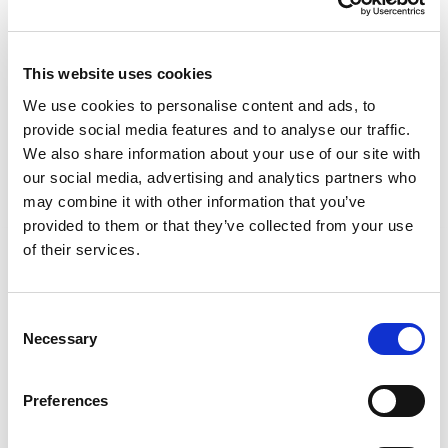
nach Neuseeland an. So können Sie die Verfügbarkeit
unserer Wohnmobile prüfen und Ihren Flug entsprechend
buchen.
This website uses cookies
We use cookies to personalise content and ads, to
Mehr Info
provide social media features and to analyse our traffic.
We also share information about your use of our site with
our social media, advertising and analytics partners who
may combine it with other information that you’ve
provided to them or that they’ve collected from your use
of their services.
Consent
Necessary
NZ-REISETIPPS
Selection
Neuseelands beste
Wintersportgebiete
Preferences
30. Juli 2026